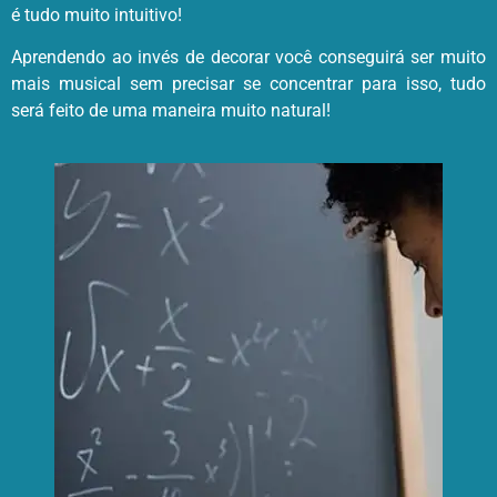
é tudo muito intuitivo!
Aprendendo ao invés de decorar você conseguirá ser muito
mais musical sem precisar se concentrar para isso, tudo
será feito de uma maneira muito natural!