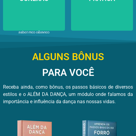
especiais somente
entender tudo o que
sendo mais musicais.
uma música pode te
E não precisa ser seu
oferecer, e isso de
cônjuge ou algo do
uma maneira muito
tipo, vamos entender
simples!
como buscar a
conexão com todas
as pessoas que
iremos dançar!
ALGUNS BÔNUS
PARA VOCÊ
Receba ainda, como bônus, os passos básicos de diversos
estilos e o ALÉM DA DANÇA, um módulo onde falamos da
importância e influência da dança nas nossas vidas.