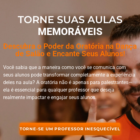
TORNE SUAS AULAS
MEMORÁVEIS
Descubra o Poder da Oratória na Dança
de Salão e Encante Seus Alunos!
Você sabia que a maneira como você se comunica com
seus alunos pode transformar completamente a experiência
deles na aula? A oratória não é apenas para palestrantes—
ela é essencial para qualquer professor que deseja
realmente impactar e engajar seus alunos.
TORNE-SE UM PROFESSOR INESQUECÍVEL